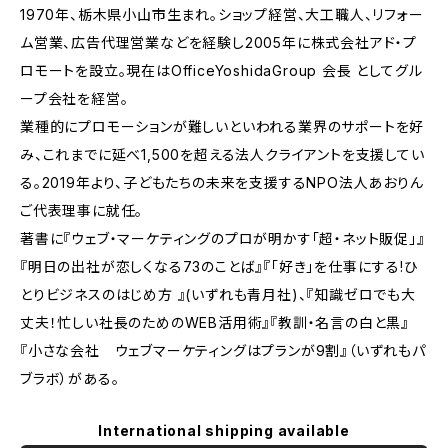
1970年、栃木県小山市生まれ。ショップ経営、大工職人、リフォー
ム営業、広告代理営業などを経験し2005年に株式会社アド・プ
ロモートを設立。現在はOfficeYoshidaGroup 会長 としてグル
ープ会社を経営。
業種的にプロモーションが難しいといわれる業界のサポートを好
み、これまでに延べ1,500を超える法人クライアントを支援してい
る。2019年より、子どもたちの未来を支援するNPO法人あおりん
ご代表理事に就任。
著書に『ウェブ・マーケティングのプロが明かす「超・ネット販促」』
『明日の出社が恋しくなる73のことば』『「好き」を仕事にする!ひ
とりビジネスのはじめ方 』(いずれも青月社)、『知識ゼロでも大
丈夫！忙しい社長のためのWEB活用術』『教訓・名言の白と黒』
『小さな会社 ウェブマーケティングはプランが9割』（いずれもパ
ブラボ）がある。
International shipping available