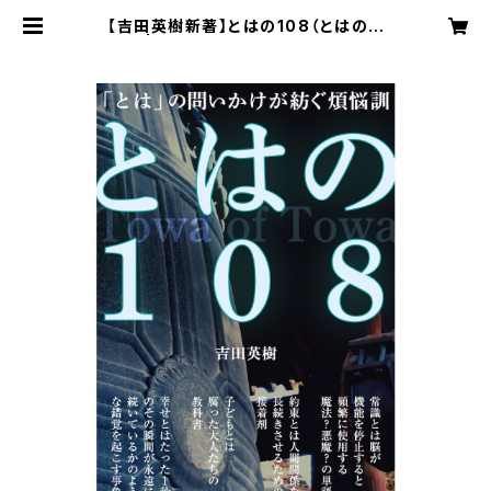
【吉田英樹新著】とはの108（とはのと
は） | 吉田英樹オフィシャルショップ