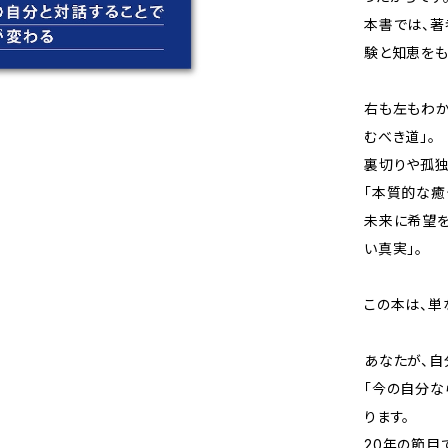
本書では、著
験と知恵をも
右も左もわか
むべき道」。
裏切りや孤
「本質的な癒
未来に希望を
い真実」。
この本は、単
あなたが、自
「今の自分な
ります。
20年の節目