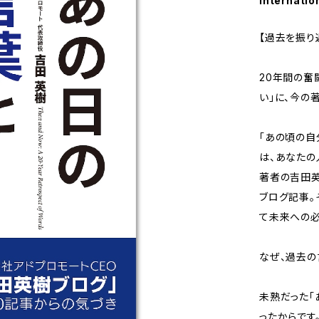
Internatio
【過去を振り
20年間の奮
い」に、今の
「あの頃の自
は、あなたの
著者の吉田英
ブログ記事。
て未来への必
なぜ、過去の
未熟だった「
ったからです