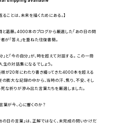
nal shipping available
返ることは、未来を描くためにある。】
闘と葛藤。4000本のブログから厳選した「あの日の問
著者が「答え」を重ねた往復書簡。
分」と「今の自分」が、時を超えて対話する。 この一冊
人生の対話集になるでしょう。
樹が20年にわたり書き綴ってきた4000本を超える
その膨大な記録の中から、当時の汗、焦り、不安、そし
死な祈りが滲み出た言葉たちを厳選しました。
言葉が今、心に響くのか？
あの日の言葉」は、正解ではなく、未完成の問いかけだ
。